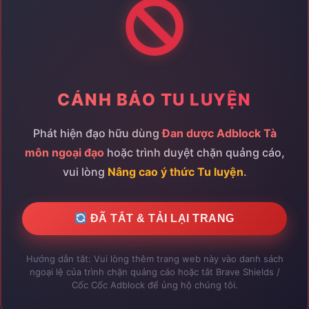
×
ĐẠI HỘI TÔNG MÔN ĐANG DIỄN RA
CẢNH BÁO TU LUYỆN
Trại hè N2_DAY07
0
Đại hội tông môn
"Trại hè N2_DAY07"
đang diễn ra rực
Phát hiện đạo hữu dùng
Đan dược Adblock Tà
lửa! Tham gia ngay để tranh tài Quán quân và nhận
môn ngoại đạo
hoặc trình duyệt chặn quảng cáo,
những phần thưởng quý hiếm!
vui lòng
Nâng cao ý thức Tu luyện
.
Lệ phí:
Phần thưởng:
1x Tam Bội Đan
, 1x Ngũ
100%
200
Bạo Đan
, 1x Linh Thạch Phù
ĐÃ TẮT & TẢI LẠI TRANG
Tham Gia Ngay
Đóng ✖
Hướng dẫn tắt: Vui lòng thêm trang web này vào danh sách
ngoại lệ của trình chặn quảng cáo hoặc tắt Brave Shields /
Cốc Cốc Adblock để ủng hộ chúng tôi.