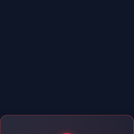
Chuyển
đến
phần
nội
dung
N1読解_T4Y
中級聴解+読解