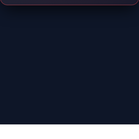
PHONG THẦN TOP3:
|
Liu
(Cực TIÊN_V5 - 739 bài)
|
Phu nhân Lão Tổ
(Thái TIÊN_V3 - 613 bài)
Hien DL
(Kết Đan_V3 - 580 bài)
AhoVN
Home
Túi trữ vật
Song tu
Linh thú
VIP
Gợi ý
Đại hội
Top 10
Đăng ký/ĐN
|
|
Facebook
Tokyo, Japan