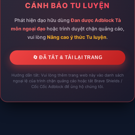
耳文法N1 Unit05 053-064
CẢNH BÁO TU LUYỆN
Trại hè N2_DAY09
0
Đại hội tông môn
"Trại hè N2_DAY09"
đang diễn ra rực
Phát hiện đạo hữu dùng
Đan dược Adblock Tà
lửa! Tham gia ngay để tranh tài Quán quân và nhận
môn ngoại đạo
hoặc trình duyệt chặn quảng cáo,
những phần thưởng quý hiếm!
077
vui lòng
Nâng cao ý thức Tu luyện
.
💰 Lệ phí:
💊 Phần thưởng:
1x Tam Bội Đan 💊, 1x Ngũ
耳文法N1 Unit06 065-077
100%
200 🪙
Bạo Đan 💥, 1x Linh Thạch Phù 📜
🔄 ĐÃ TẮT & TẢI LẠI TRANG
Tham Gia Ngay ⚔️
Đóng ✖
Hướng dẫn tắt: Vui lòng thêm trang web này vào danh sách
ngoại lệ của trình chặn quảng cáo hoặc tắt Brave Shields /
091
Cốc Cốc Adblock để ủng hộ chúng tôi.
耳文法N1 Unit07 078-091
108