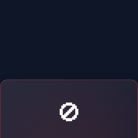
039
耳文法N1 Unit03 027-039
052
耳文法N1 Unit04 040-052
🚫
⚔️
×
064
🔥 ĐẠI HỘI TÔNG MÔN ĐANG DIỄN RA