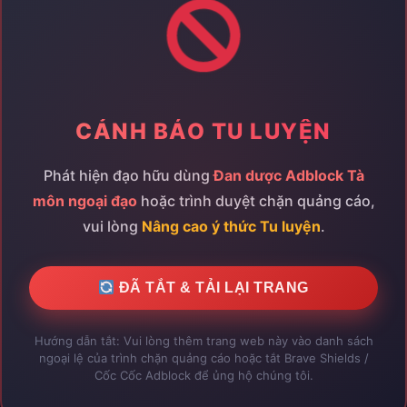
×
ĐẠI HỘI TÔNG MÔN ĐANG DIỄN RA
CẢNH BÁO TU LUYỆN
Trại hè N2_10
0
Đại hội tông môn
"Trại hè N2_10"
đang diễn ra rực lửa!
Phát hiện đạo hữu dùng
Đan dược Adblock Tà
Tham gia ngay để tranh tài Quán quân và nhận những
môn ngoại đạo
hoặc trình duyệt chặn quảng cáo,
phần thưởng quý hiếm!
vui lòng
Nâng cao ý thức Tu luyện
.
Lệ phí:
Phần thưởng:
1x Tam Bội Đan
, 1x Ngũ
100%
100
Bạo Đan
, 1x Linh Thạch Phù
ĐÃ TẮT & TẢI LẠI TRANG
Tham Gia Ngay
Đóng ✖
Hướng dẫn tắt: Vui lòng thêm trang web này vào danh sách
ngoại lệ của trình chặn quảng cáo hoặc tắt Brave Shields /
Cốc Cốc Adblock để ủng hộ chúng tôi.