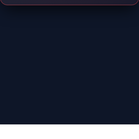
PHONG THẦN TOP3:
|
Liu
(Cực TIÊN_V7 - 747 bài)
|
Phu nhân Lão Tổ
(Thái TIÊN_V5 - 618 bài)
Hien DL
(Kết Đan_V3 - 580 bài)
AhoVN
Home
Túi trữ vật
Song tu
Linh thú
VIP
Gợi ý
Đại hội
Top 10
Đăng ký/ĐN
|
|
Facebook
Tokyo, Japan