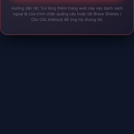
Tham Gia Ngay ⚔️
Đóng ✖
Hướng dẫn tắt: Vui lòng thêm trang web này vào danh sách
ngoại lệ của trình chặn quảng cáo hoặc tắt Brave Shields /
Cốc Cốc Adblock để ủng hộ chúng tôi.
31
55+N3 31
32
55+N3 32
33